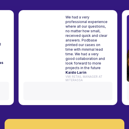
We had a very
professional experience
where all our questions,
 been a
no matter how small,
r for my
received quick and clear
k. Their
answers. Podbase
ortive and
printed our cases on
 are top-
time with minimal lead
y
time. We had a very
t!
good collaboration and
 Kriščiūnas
look forward to more
 HAPPY365
projects in the future
Kaido Larin
VMI RETAIL MANAGER AT
MITERASSA