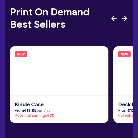
Print On Demand
Best Sellers
NEW
NEW
Kindle Case
Desk M
From
€13.95
per unit
From
€12.
Potential Earnings
€30
Potential 