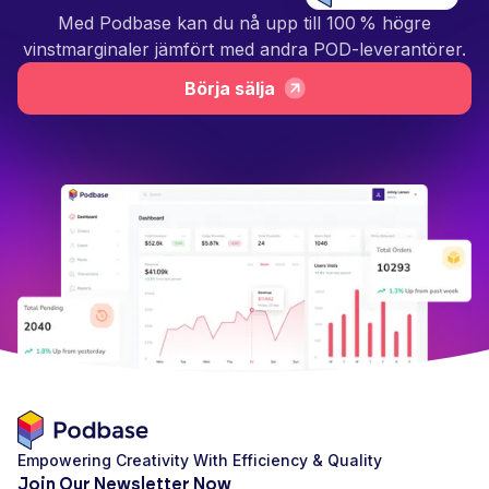
Med Podbase kan du nå upp till 100 % högre
vinstmarginaler jämfört med andra POD-leverantörer.
Börja sälja
Empowering Creativity With Efficiency & Quality
Join Our Newsletter Now