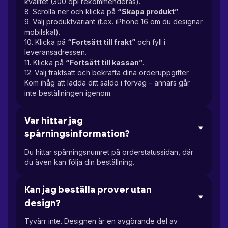
kvalitet (300 dpi rekommenderas).
8. Scrolla ner och klicka på
“Skapa produkt”
.
9. Välj produktvariant (t.ex. iPhone 16 om du designar
mobilskal).
10. Klicka på
“Fortsätt till frakt”
och fyll i
leveransadressen.
11. Klicka på
“Fortsätt till kassan”
.
12. Välj fraktsätt och bekräfta dina orderuppgifter.
Kom ihåg att ladda ditt saldo i förväg – annars går
inte beställningen igenom.
Var hittar jag
spårningsinformation?
Du hittar spårningsnumret på orderstatussidan, där
du även kan följa din beställning.
Kan jag beställa prover utan
design?
Tyvärr inte. Designen är en avgörande del av