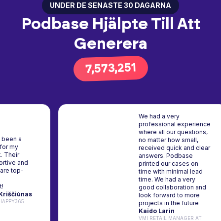
UNDER DE SENASTE 30 DAGARNA
Podbase Hjälpte Till Att
Generera
9,669,242
We had a very
professional expe
where all our quest
base has been a
no matter how smal
d partner for my
received quick and
tive work. Their
answers. Podbase
m is supportive and
printed our cases 
products are top-
time with minimal l
h. Highly
time. We had a ver
ommend it!
good collaboration
imantas Kriščiūnas
look forward to mo
RTIST AT HAPPY365
projects in the futu
Kaido Larin
VMI RETAIL MANAGER