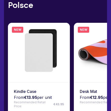
Polsce
NEW
NEW
Kindle Case
Desk Mat
From
€13.95
per unit
From
€12.95
per 
Recommended Retail
Recommended Retail 
€43.95
Price: