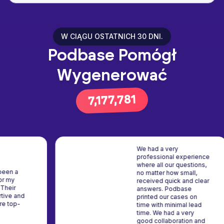
​W CIĄGU OSTATNICH 30 DNI.
Podbase Pomógł
Wygenerować
9,234,225
We had a very
professional experi
where all our questio
ase has been a
no matter how small,
 partner for my
received quick and c
ive work. Their
answers. Podbase
is supportive and
printed our cases on
roducts are top-
time with minimal le
. Highly
time. We had a very
mend it!
good collaboration 