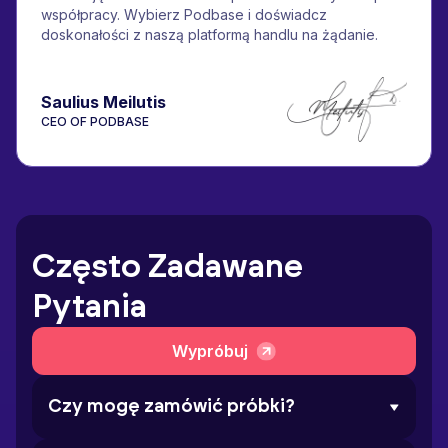
współpracy. Wybierz Podbase i doświadcz
doskonałości z naszą platformą handlu na żądanie.
Saulius Meilutis
CEO OF PODBASE
Często Zadawane
Pytania
Wypróbuj
Czy mogę zamówić próbki?