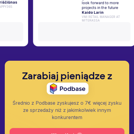
mantas Kriščiūnas
look forward to mor
TIST AT HAPPY365
projects in the future
Kaido Larin
VMI RETAIL MANAGER A
MITERASSA
Zarabiaj pieniądze z
Średnio z Podbase zyskujesz o 7€ więcej zysku
ze sprzedaży niż z jakimkolwiek innym
konkurentem