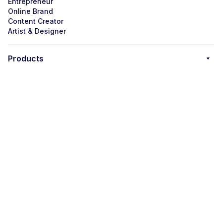
Entrepreneur
Online Brand
Content Creator
Artist & Designer
Products
Tech Accessories
Drinkware
Wall Art
Integrations
All integrations
Shopify
Etsy
WooCommerce
Blog
All Blog Articles